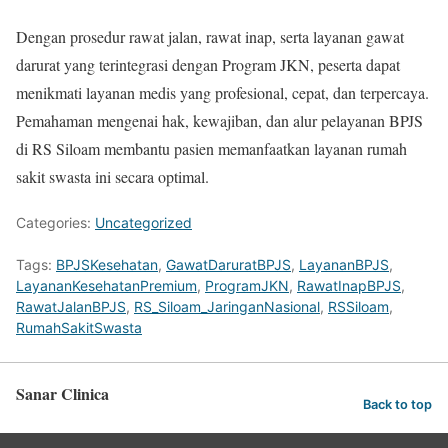
Dengan prosedur rawat jalan, rawat inap, serta layanan gawat
darurat yang terintegrasi dengan Program JKN, peserta dapat
menikmati layanan medis yang profesional, cepat, dan terpercaya.
Pemahaman mengenai hak, kewajiban, dan alur pelayanan BPJS
di RS Siloam membantu pasien memanfaatkan layanan rumah
sakit swasta ini secara optimal.
Categories:
Uncategorized
Tags:
BPJSKesehatan
,
GawatDaruratBPJS
,
LayananBPJS
,
LayananKesehatanPremium
,
ProgramJKN
,
RawatInapBPJS
,
RawatJalanBPJS
,
RS_Siloam_JaringanNasional
,
RSSiloam
,
RumahSakitSwasta
Sanar Clinica
Back to top