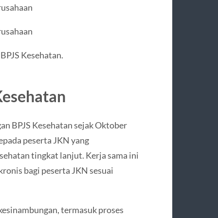
rusahaan
rusahaan
a BPJS Kesehatan.
Kesehatan
gan BPJS Kesehatan sejak Oktober
epada peserta JKN yang
ehatan tingkat lanjut. Kerja sama ini
ronis bagi peserta JKN sesuai
erkesinambungan, termasuk proses