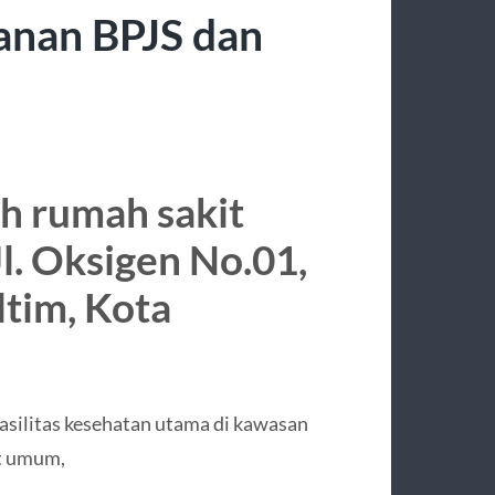
anan BPJS dan
h rumah sakit
l. Oksigen No.01,
tim, Kota
asilitas kesehatan utama di kawasan
at umum,