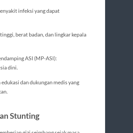
enyakit infeksi yang dapat
ggi, berat badan, dan lingkar kepala
endamping ASI (MP-ASI):
ia dini.
n edukasi dan dukungan medis yang
kan.
an Stunting
mberian gizi seimbang sejak masa