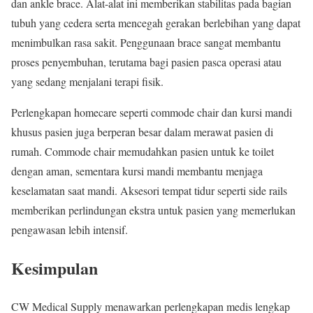
dan ankle brace. Alat-alat ini memberikan stabilitas pada bagian
tubuh yang cedera serta mencegah gerakan berlebihan yang dapat
menimbulkan rasa sakit. Penggunaan brace sangat membantu
proses penyembuhan, terutama bagi pasien pasca operasi atau
yang sedang menjalani terapi fisik.
Perlengkapan homecare seperti commode chair dan kursi mandi
khusus pasien juga berperan besar dalam merawat pasien di
rumah. Commode chair memudahkan pasien untuk ke toilet
dengan aman, sementara kursi mandi membantu menjaga
keselamatan saat mandi. Aksesori tempat tidur seperti side rails
memberikan perlindungan ekstra untuk pasien yang memerlukan
pengawasan lebih intensif.
Kesimpulan
CW Medical Supply menawarkan perlengkapan medis lengkap