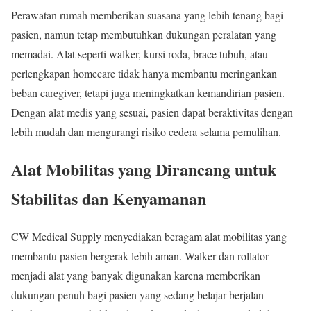
Perawatan rumah memberikan suasana yang lebih tenang bagi
pasien, namun tetap membutuhkan dukungan peralatan yang
memadai. Alat seperti walker, kursi roda, brace tubuh, atau
perlengkapan homecare tidak hanya membantu meringankan
beban caregiver, tetapi juga meningkatkan kemandirian pasien.
Dengan alat medis yang sesuai, pasien dapat beraktivitas dengan
lebih mudah dan mengurangi risiko cedera selama pemulihan.
Alat Mobilitas yang Dirancang untuk
Stabilitas dan Kenyamanan
CW Medical Supply menyediakan beragam alat mobilitas yang
membantu pasien bergerak lebih aman. Walker dan rollator
menjadi alat yang banyak digunakan karena memberikan
dukungan penuh bagi pasien yang sedang belajar berjalan