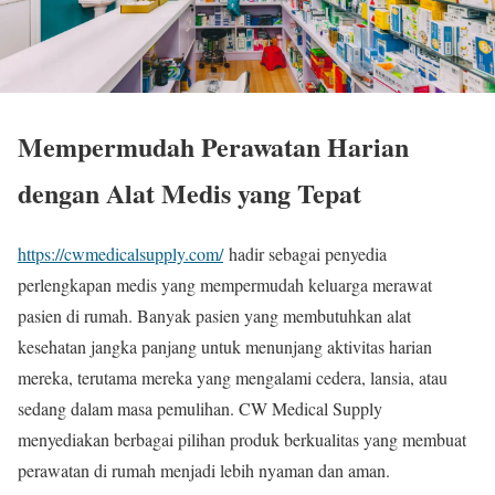
Mempermudah Perawatan Harian
dengan Alat Medis yang Tepat
https://cwmedicalsupply.com/
hadir sebagai penyedia
perlengkapan medis yang mempermudah keluarga merawat
pasien di rumah. Banyak pasien yang membutuhkan alat
kesehatan jangka panjang untuk menunjang aktivitas harian
mereka, terutama mereka yang mengalami cedera, lansia, atau
sedang dalam masa pemulihan. CW Medical Supply
menyediakan berbagai pilihan produk berkualitas yang membuat
perawatan di rumah menjadi lebih nyaman dan aman.