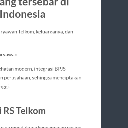
ang tersebar di
 Indonesia
aryawan Telkom, keluarganya, dan
aryawan
hatan modern, integrasi BPJS
an perusahaan, sehingga menciptakan
nggi.
i RS Telkom
 yang mendukung kenyamanan pasien