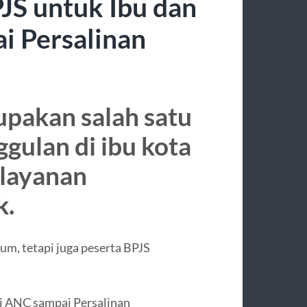
JS untuk Ibu dan
i Persalinan
pakan salah satu
gulan di ibu kota
elayanan
k.
um, tetapi juga peserta BPJS
i ANC sampai Persalinan